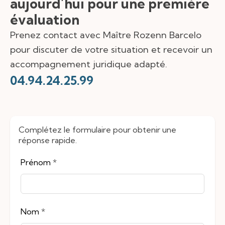
aujourd’hui pour une première
évaluation
Prenez contact avec Maître Rozenn Barcelo
pour discuter de votre situation et recevoir un
accompagnement juridique adapté.
04.94.24.25.99
Complétez le formulaire pour obtenir une
réponse rapide.
Leave
Prénom
*
this
field
blank
Nom
*